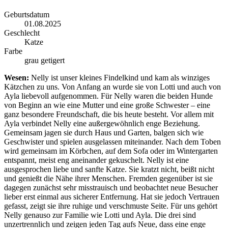
Geburtsdatum
01.08.2025
Geschlecht
Katze
Farbe
grau getigert
Wesen:
Nelly ist unser kleines Findelkind und kam als winziges
Kätzchen zu uns. Von Anfang an wurde sie von Lotti und auch von
Ayla liebevoll aufgenommen. Für Nelly waren die beiden Hunde
von Beginn an wie eine Mutter und eine große Schwester – eine
ganz besondere Freundschaft, die bis heute besteht. Vor allem mit
Ayla verbindet Nelly eine außergewöhnlich enge Beziehung.
Gemeinsam jagen sie durch Haus und Garten, balgen sich wie
Geschwister und spielen ausgelassen miteinander. Nach dem Toben
wird gemeinsam im Körbchen, auf dem Sofa oder im Wintergarten
entspannt, meist eng aneinander gekuschelt. Nelly ist eine
ausgesprochen liebe und sanfte Katze. Sie kratzt nicht, beißt nicht
und genießt die Nähe ihrer Menschen. Fremden gegenüber ist sie
dagegen zunächst sehr misstrauisch und beobachtet neue Besucher
lieber erst einmal aus sicherer Entfernung. Hat sie jedoch Vertrauen
gefasst, zeigt sie ihre ruhige und verschmuste Seite. Für uns gehört
Nelly genauso zur Familie wie Lotti und Ayla. Die drei sind
unzertrennlich und zeigen jeden Tag aufs Neue, dass eine enge